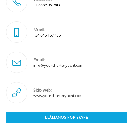
+1 888 5061843
Movil:
+34 646 167 455
Email:
Se
info@yourcharteryacht.com
abre
en
tu
aplicación
Sitio web:
www.yourcharteryacht.com
LLÁMANOS POR SKYPE
Se
abre