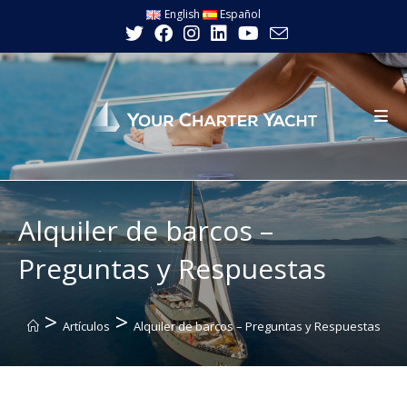
Ir
English
Español
al
contenido
Alquiler de barcos –
Preguntas y Respuestas
>
>
Artículos
Alquiler de barcos – Preguntas y Respuestas