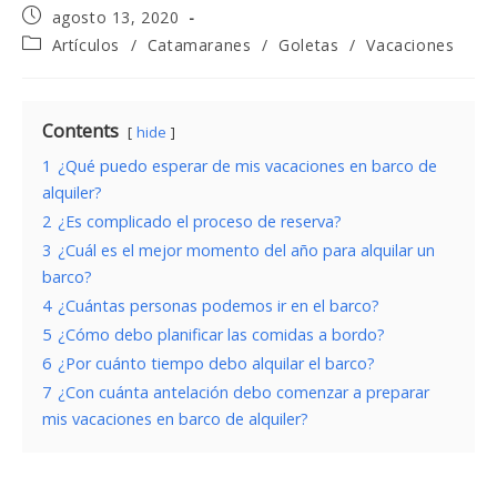
Publicación
agosto 13, 2020
de
Categoría
Artículos
/
Catamaranes
/
Goletas
/
Vacaciones
la
de
entrada:
la
entrada:
Contents
hide
1
¿Qué puedo esperar de mis vacaciones en barco de
alquiler?
2
¿Es complicado el proceso de reserva?
3
¿Cuál es el mejor momento del año para alquilar un
barco?
4
¿Cuántas personas podemos ir en el barco?
5
¿Cómo debo planificar las comidas a bordo?
6
¿Por cuánto tiempo debo alquilar el barco?
7
¿Con cuánta antelación debo comenzar a preparar
mis vacaciones en barco de alquiler?