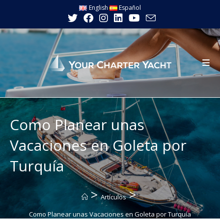
Ir
English
Español
al
contenido
Como Planear unas
Vacaciones en Goleta por
Turquía
>
>
Artículos
Como Planear unas Vacaciones en Goleta por Turquía