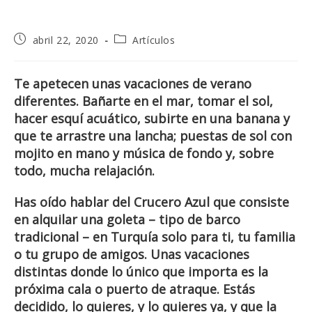
Publicación
Categoría
abril 22, 2020
Artículos
de
de
la
la
entrada:
entrada:
Te apetecen unas vacaciones de verano
diferentes. Bañarte en el mar, tomar el sol,
hacer esquí acuático, subirte en una banana y
que te arrastre una lancha; puestas de sol con
mojito en mano y música de fondo y, sobre
todo, mucha relajación.
Has oído hablar del Crucero Azul que consiste
en alquilar una goleta – tipo de barco
tradicional – en Turquía solo para ti, tu familia
o tu grupo de amigos. Unas vacaciones
distintas donde lo único que importa es la
próxima cala o puerto de atraque. Estás
decidido, lo quieres, y lo quieres ya, y que la