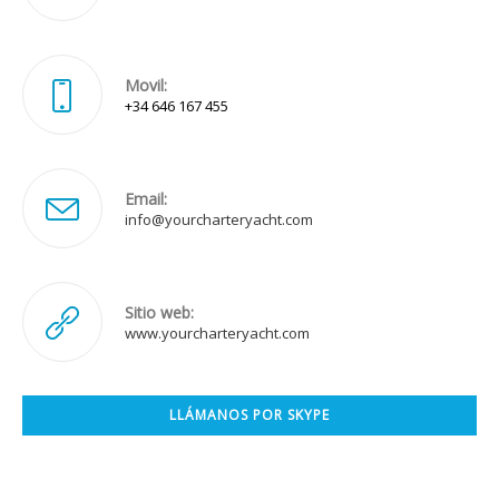
Movil:
+34 646 167 455
Email:
Se
info@yourcharteryacht.com
abre
en
tu
aplicación
Sitio web:
www.yourcharteryacht.com
LLÁMANOS POR SKYPE
Se
abre
en