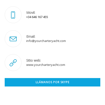
Movil:
+34 646 167 455
Email:
Se
info@yourcharteryacht.com
abre
en
tu
aplicación
Sitio web:
www.yourcharteryacht.com
LLÁMANOS POR SKYPE
Se
abre
en
tu