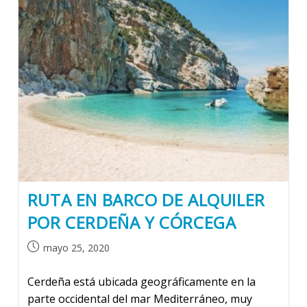
RUTA EN BARCO DE ALQUILER
POR CERDEÑA Y CÓRCEGA
Publicación
mayo 25, 2020
de
la
Cerdeña está ubicada geográficamente en la
entrada:
parte occidental del mar Mediterráneo, muy