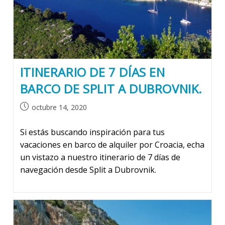
ITINERARIO DE 7 DÍAS EN
BARCO DE SPLIT A DUBROVNIK.
Publicación
octubre 14, 2020
de
la
Si estás buscando inspiración para tus
entrada:
vacaciones en barco de alquiler por Croacia, echa
un vistazo a nuestro itinerario de 7 días de
navegación desde Split a Dubrovnik.