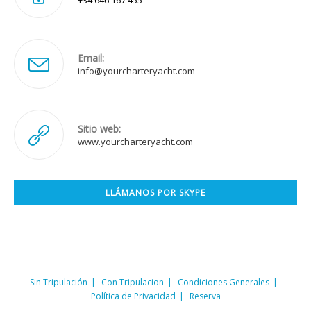
Email:
Se
info@yourcharteryacht.com
abre
en
tu
aplicación
Sitio web:
www.yourcharteryacht.com
LLÁMANOS POR SKYPE
Se
abre
en
tu
aplicación
Sin Tripulación
Con Tripulacion
Condiciones Generales
Política de Privacidad
Reserva