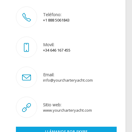
Teléfono:
+1 888 5061843
Movil:
+34 646 167 455
Email:
Se
info@yourcharteryacht.com
abre
en
tu
aplicación
Sitio web:
www.yourcharteryacht.com
LLÁMANOS POR SKYPE